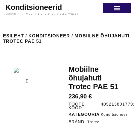
Konditsioneerid
Avaleht
/
/
Mobiilne õhujahuti Trotec PAE 51
PORTATIIVNE KON
ESILEHT
/
KONDITSIONEER
/ MOBIILNE ÕHUJAHUTI
TROTEC PAE 51
Mobiilne
õhujahuti
Trotec PAE 51
236,90
€
TOOTE
405213801779
KOOD:
KATEGOORIA
Konditsioneer
BRÄND:
Trotec