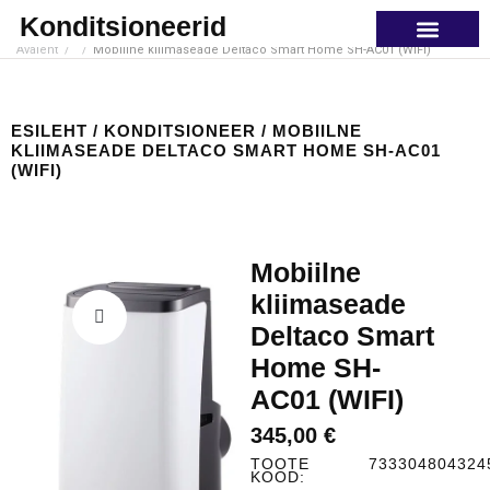
Konditsioneerid
Avaleht
/
/
Mobiilne kliimaseade Deltaco Smart Home SH-AC01 (WIFI)
PORTATIIVNE KON
ESILEHT
/
KONDITSIONEER
/ MOBIILNE
KLIIMASEADE DELTACO SMART HOME SH-AC01
(WIFI)
Mobiilne
kliimaseade
Deltaco Smart
Home SH-
AC01 (WIFI)
345,00
€
TOOTE
733304804324
KOOD: