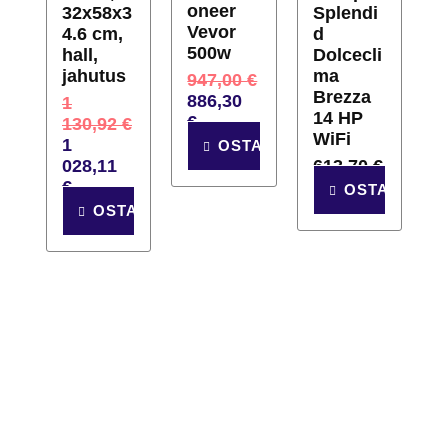
oneer
32x58x3
Splendi
Vevor
4.6 cm,
d
500w
hall,
Dolcecli
jahutus
ma
947,00
€
Brezza
886,30
1
14 HP
€
130,92
€
WiFi
1
OSTA
028,11
613,70
€
€
OSTA
OSTA