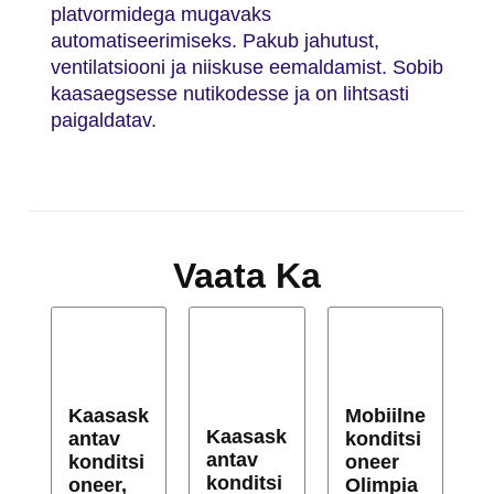
platvormidega mugavaks
automatiseerimiseks. Pakub jahutust,
ventilatsiooni ja niiskuse eemaldamist. Sobib
kaasaegsesse nutikodesse ja on lihtsasti
paigaldatav.
Vaata Ka
Kaasask
Mobiilne
Kaasask
antav
konditsi
antav
konditsi
oneer
konditsi
oneer,
Olimpia