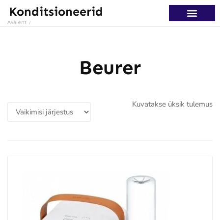
Konditsioneerid
Avaleht
/
PORTATIIVNE KO
Beurer
Kuvatakse üksik tulemus